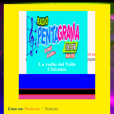
La radio del Valle
Chicama
Noticias
Estas en:
/ Noticias