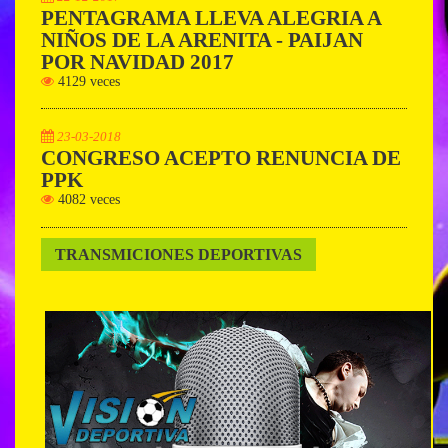
PENTAGRAMA LLEVA ALEGRIA A
NIÑOS DE LA ARENITA - PAIJAN
POR NAVIDAD 2017
4129 veces
23-03-2018
CONGRESO ACEPTO RENUNCIA DE
PPK
4082 veces
TRANSMICIONES DEPORTIVAS