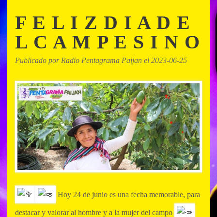
F E L I Z D I A D E
L C A M P E S I N O
Publicado por Radio Pentagrama Paijan el 2023-06-25
Hoy 24 de junio es una fecha memorable, para
destacar y valorar al hombre y a la mujer del campo