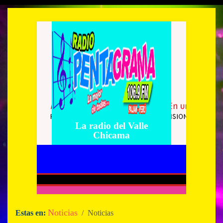
La radio del Valle
Chicama
Noticias
Estas en:
/ Noticias