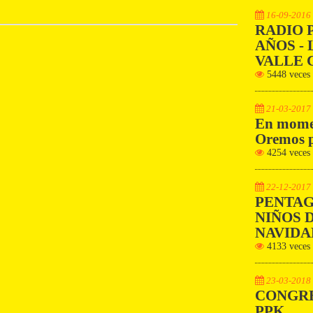
16-09-2016
RADIO 
AÑOS - 
VALLE 
5448 veces
21-03-2017
En momen
Oremos p
4254 veces
22-12-2017
PENTAG
NIÑOS D
NAVIDA
4133 veces
23-03-2018
CONGRE
PPK