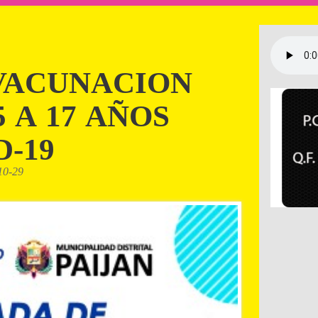
VACUNACION
 A 17 AÑOS
-19
10-29