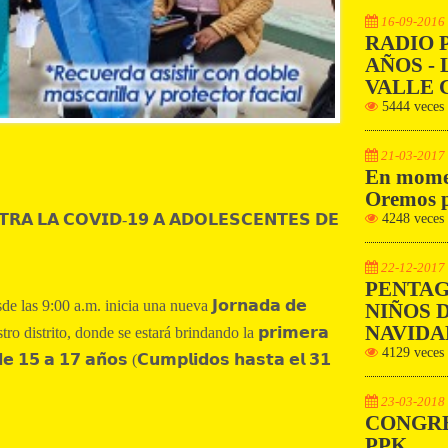
16-09-2016
RADIO 
AÑOS - 
VALLE 
5444 veces
21-03-2017
En momen
Oremos p
4248 veces
𝗧𝗥𝗔 𝗟𝗔 𝗖𝗢𝗩𝗜𝗗-𝟭𝟵 𝗔 𝗔𝗗𝗢𝗟𝗘𝗦𝗖𝗘𝗡𝗧𝗘𝗦 𝗗𝗘
22-12-2017
PENTAG
desde las 9:00 a.m. inicia una nueva 𝗝𝗼𝗿𝗻𝗮𝗱𝗮 𝗱𝗲
NIÑOS D
NAVIDA
nuestro distrito, donde se estará brindando la 𝗽𝗿𝗶𝗺𝗲𝗿𝗮
4129 veces
𝗱𝗲 𝟭𝟱 𝗮 𝟭𝟳 𝗮𝗻̃𝗼𝘀 (𝗖𝘂𝗺𝗽𝗹𝗶𝗱𝗼𝘀 𝗵𝗮𝘀𝘁𝗮 𝗲𝗹 𝟯𝟭
23-03-2018
CONGRE
PPK