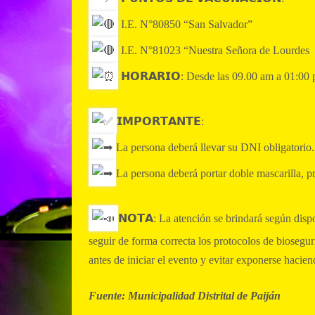
I.E. N°80850 “San Salvador”
I.E. N°81023 “Nuestra Señora de Lourdes
𝗛𝗢𝗥𝗔𝗥𝗜𝗢: Desde las 09.00 am a 01:00
𝗜𝗠𝗣𝗢𝗥𝗧𝗔𝗡𝗧𝗘:
La persona deberá llevar su DNI obligatorio.
La persona deberá portar doble mascarilla, pr
𝗡𝗢𝗧𝗔: La atención se brindará según disp
seguir de forma correcta los protocolos de biosegu
antes de iniciar el evento y evitar exponerse hacie
Fuente: Municipalidad Distrital de Paiján