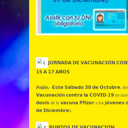
𝗝𝗢𝗥𝗡𝗔𝗗𝗔 𝗗𝗘 𝗩𝗔𝗖𝗨𝗡𝗔𝗖𝗜𝗢́𝗡 𝗖𝗢𝗡
𝟭𝟱 𝗔 𝟭𝟳 𝗔𝗡̃𝗢𝗦
Paiján.-
𝗘𝘀𝘁𝗲 𝗦𝗮́𝗯𝗮𝗱𝗼 𝟯𝟬 𝗱𝗲 𝗢𝗰𝘁𝘂𝗯𝗿𝗲, 
𝗩𝗮𝗰𝘂𝗻𝗮𝗰𝗶𝗼́𝗻 𝗰𝗼𝗻𝘁𝗿𝗮 𝗹𝗮 𝗖𝗢𝗩𝗜𝗗-𝟭𝟵 en 
𝗱𝗼𝘀𝗶𝘀 de la 𝘃𝗮𝗰𝘂𝗻𝗮 𝗣𝗳𝗶𝘇𝗲𝗿 a los 𝗷𝗼́𝘃𝗲𝗻𝗲𝘀 
𝗱𝗲 𝗗𝗶𝗰𝗶𝗲𝗺𝗯𝗿𝗲).
𝗣𝗨𝗡𝗧𝗢𝗦 𝗗𝗘 𝗩𝗔𝗖𝗨𝗡𝗔𝗖𝗜𝗢́𝗡: